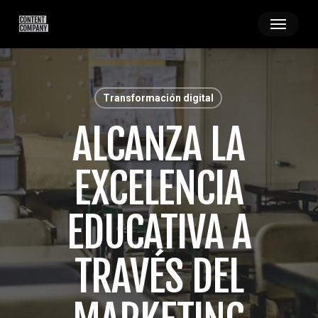
Skip
Menu
to
main
content
Transformación digital
ALCANZA LA
EXCELENCIA
EDUCATIVA A
TRAVÉS DEL