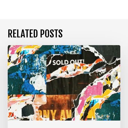
RELATED POSTS
Las
5
Tendencias
Creativas
Clave
para
2025