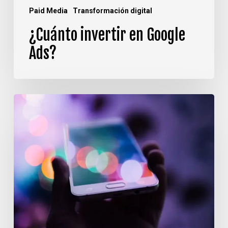
Paid Media
Transformación digital
¿Cuánto invertir en Google
Ads?
La
era
digital
en
la
industria
del
Entretenimiento
y
Medios