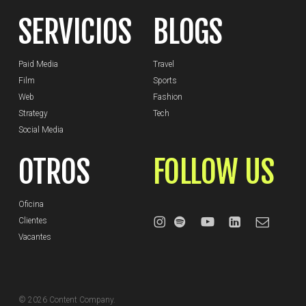
SERVICIOS
BLOGS
Paid Media
Travel
Film
Sports
Web
Fashion
Strategy
Tech
Social Media
OTROS
FOLLOW US
Oficina
Clientes
Vacantes
© 2026 Content Company.