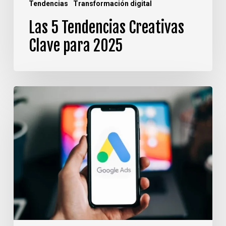
Tendencias
Transformación digital
Las 5 Tendencias Creativas
Clave para 2025
¿Cuánto
invertir
en
Google
Ads?