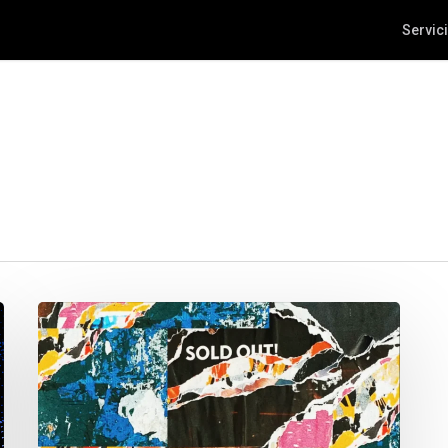
Servic
Las
5
Tendencias
Creativas
Clave
para